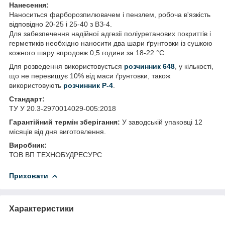
Нанесення:
Наноситься фарборозпилювачем і пензлем, робоча в'язкість
відповідно 20-25 і 25-40 з ВЗ-4.
Для забезпечення надійної адгезії поліуретанових покриттів і
герметиків необхідно наносити два шари ґрунтовки із сушкою
кожного шару впродовж 0,5 години за 18-22 °C.
Для розведення використовується
розчинник 648
, у кількості,
що не перевищує 10% від маси ґрунтовки, також
використовують
розчинник Р-4
.
Стандарт:
ТУ У 20.3-2970014029-005:2018
Гарантійний термін зберігання:
У заводській упаковці 12
місяців від дня виготовлення.
Виробник:
ТОВ ВП ТЕХНОБУДРЕСУРС
Приховати
Характеристики