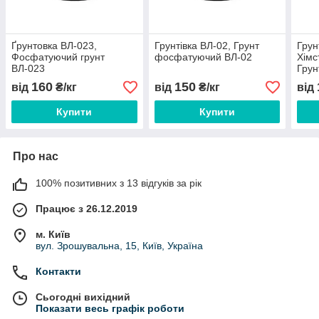
Ґрунтовка ВЛ-023,
Грунтівка ВЛ-02, Грунт
Грун
Фосфатуючий грунт
фосфатуючий ВЛ-02
Хімс
ВЛ-023
Грун
Анти
160
150
від
₴/кг
від
₴/кг
від
Знос
Купити
Купити
Про нас
100% позитивних з 13 відгуків за рік
Працює з 26.12.2019
м. Київ
вул. Зрошувальна, 15, Київ, Україна
Контакти
Сьогодні вихідний
Показати весь графік роботи