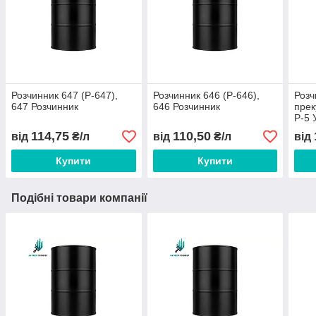
Розчинник 647 (Р-647),
Розчинник 646 (Р-646),
Розч
647 Розчинник
646 Розчинник
прек
Р-5 
114,75
110,50
від
₴/л
від
₴/л
від
Купити
Купити
Подібні товари компанії