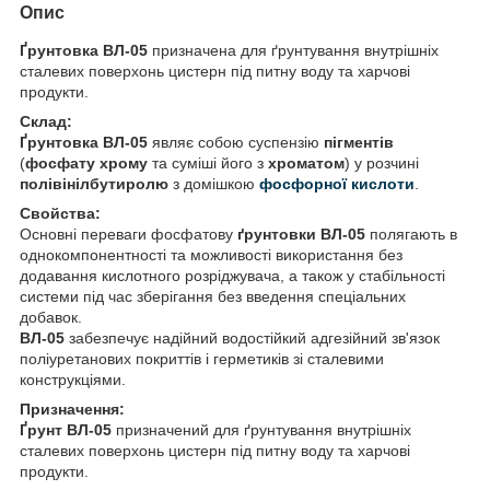
Опис
Ґрунтовка ВЛ-05
призначена для ґрунтування внутрішніх
сталевих поверхонь цистерн під питну воду та харчові
продукти.
Склад:
Ґрунтовка ВЛ-05
являє собою суспензію
пігментів
(
фосфату хрому
та суміші його з
хроматом
) у розчині
полівінілбутиролю
з домішкою
фосфорної кислоти
.
Свойства:
Основні переваги фосфатову
ґрунтовки ВЛ-05
полягають в
однокомпонентності та можливості використання без
додавання кислотного розріджувача, а також у стабільності
системи під час зберігання без введення спеціальних
добавок.
ВЛ-05
забезпечує надійний водостійкий адгезійний зв'язок
поліуретанових покриттів і герметиків зі сталевими
конструкціями.
Призначення:
Ґрунт ВЛ-05
призначений для ґрунтування внутрішніх
сталевих поверхонь цистерн під питну воду та харчові
продукти.