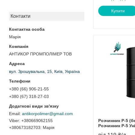
Купити
Контакти
Марія
АНТИКОР ПРОМПОЛІМЕР ТОВ
вул. Зрошувальна, 15, Київ, Україна
+380 (66) 906-21-55
+380 (67) 318-27-03
antikorpolimer@gmail.com
Розчинник Р-5 (б
+380669062155
Розчинник Р-5 У
+380673182703
Марія
від 119 ₴/л