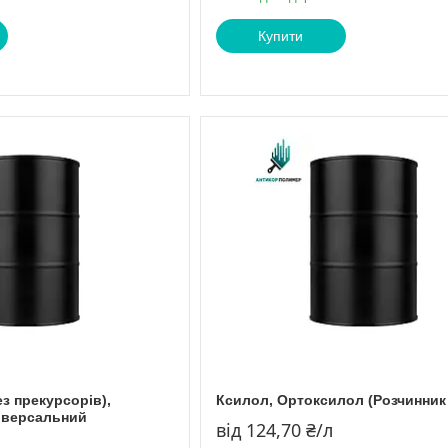
Купити
ез прекурсорів),
Ксилол, Ортоксилол (Розчинник
ніверсальний
від 124,70 ₴/л