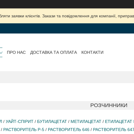
яти заявки клієнтів. Закази та повідомлення для компанії, приправ
ПРО НАС
ДОСТАВКА ТА ОПЛАТА
КОНТАКТИ
РОЗЧИННИКИ
Л
/
УАЙТ-СПІРИТ
/
БУТИЛАЦЕТАТ
/
МЕТИЛАЦЕТАТ
/
ЕТИЛАЦЕТАТ 
/
Р
АСТВОРИТЕЛЬ Р-5
/
Р
АСТВОРИТЕЛЬ 646
/
Р
АСТВОРИТЕЛЬ 64