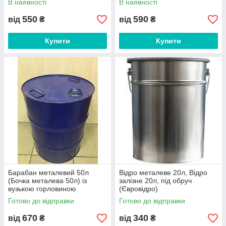
В наявності
В наявності
550
590
від
₴
від
₴
Купити
Купити
Барабан металевий 50л
Відро металеве 20л, Відро
(Бочка металева 50л) із
залізне 20л, під обруч
вузькою горловиною
(Євровідро)
Готово до відправки
Готово до відправки
670
340
від
₴
від
₴