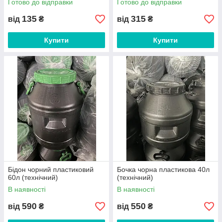
Готово до відправки
Готово до відправки
135
315
від
₴
від
₴
Купити
Купити
Бідон чорний пластиковий
Бочка чорна пластикова 40л
60л (технічний)
(технічний)
В наявності
В наявності
590
550
від
₴
від
₴