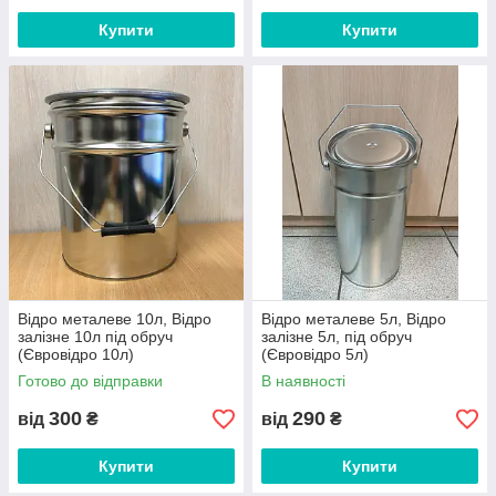
Купити
Купити
Відро металеве 10л, Відро
Відро металеве 5л, Відро
залізне 10л під обруч
залізне 5л, під обруч
(Євровідро 10л)
(Євровідро 5л)
Готово до відправки
В наявності
300
290
від
₴
від
₴
Купити
Купити