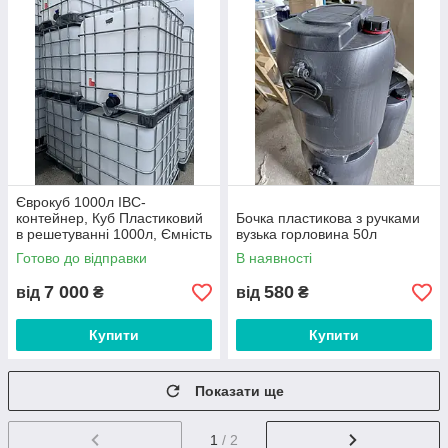
Єврокуб 1000л IBC-
контейнер, Куб Пластиковий
Бочка пластикова з ручками
в решетуванні 1000л, Ємність
вузька горловина 50л
1000л, Куб 1000л
Готово до відправки
В наявності
7 000
580
від
₴
від
₴
Купити
Купити
Показати ще
1
/ 2