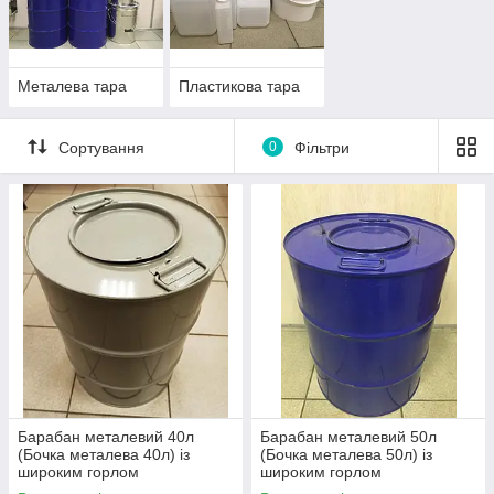
Бочка металева з вузьким горлом 50 л
Відро металеве 20 л (під обруч, Євровідро)
Відро металеве 20 л (під корону, Євровідро)
Металева тара
Пластикова тара
Відро металеве 10 л (під обруч, Євровідро)
Відро металеве 5л (під обруч, Євровідро)
Сортування
0
Фільтри
Банка металева 3 л
Банку металева 1 л
Банку металева 0,7л
Банку металева 0,5 л
Відро пластикове 10 л
Відро пластикове 5л
Барабан металевий 40л
Барабан металевий 50л
(Бочка металева 40л) із
(Бочка металева 50л) із
широким горлом
широким горлом