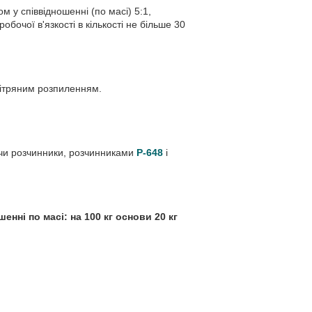
 у співвідношенні (по масі) 5:1,
робочої в'язкості в кількості не більше 30
ітряним розпиленням.
ючи розчинники, розчинниками
Р-648
і
енні по масі: на 100 кг основи
20 кг