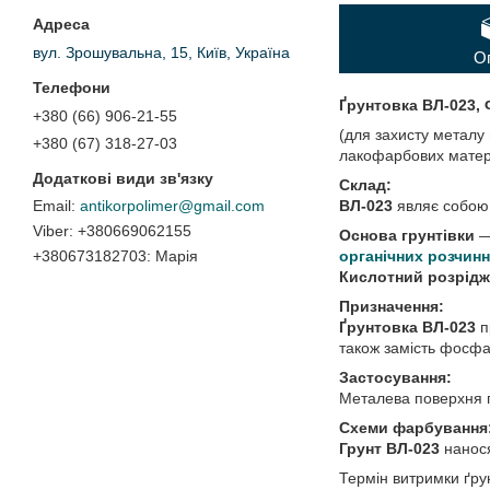
вул. Зрошувальна, 15, Київ, Україна
О
Ґрунтовка ВЛ-023,
+380 (66) 906-21-55
(для захисту металу
+380 (67) 318-27-03
лакофарбових матері
Склад:
ВЛ-023
являє собою 
antikorpolimer@gmail.com
+380669062155
Основа грунтівки
—
органічних розчинн
+380673182703
Марія
Кислотний розрід
Призначення:
Ґрунтовка ВЛ-023
п
також замість фосфа
Застосування:
Металева поверхня п
Схеми фарбування
Грунт ВЛ-023
нанося
Термін витримки ґру