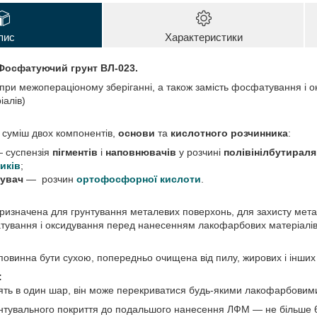
пис
Характеристики
 Фосфатуючий грунт ВЛ-023.
 при межопераціоному зберіганні, а також замість фосфатування і
алів)
суміш двох компонентів,
основи
та
кислотного розчинника
:
 суспензія
пігментів
і
наповнювачів
у розчині
полівінілбутираля
иків
;
жувач
—
розчин
ортофосфорної кислоти
.
ризначена для грунтування металевих поверхонь, для захисту мета
тування і оксидування перед нанесенням лакофарбових матеріалів
овинна бути сухою, попередньо очищена від пилу, жирових і інших з
:
ть в один шар, він може перекриватися будь-якими лакофарбовим
нтувального покриття до подальшого нанесення ЛФМ — не більше 6