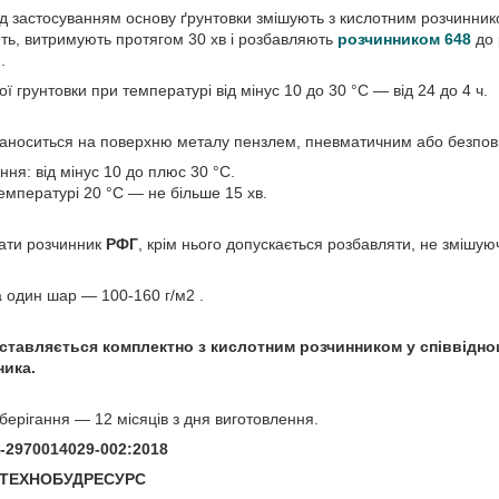
 застосуванням основу ґрунтовки змішують з кислотним розчинником
ь, витримують протягом 30 хв і розбавляють
розчинником 648
до 
.
ої грунтовки при температурі від мінус 10 до 30 °С — від 24 до 4 ч.
аноситься на поверхню металу пензлем, пневматичним або безпов
ня: від мінус 10 до плюс 30 °С.
емпературі 20 °С — не більше 15 хв.
ати розчинник
РФГ
, крім нього допускається розбавляти, не змішу
а один шар — 100-160 г/м2 .
ставляється комплектно з кислотним розчинником у співвіднош
ника.
берігання — 12 місяців з дня виготовлення.
3-2970014029-002:2018
П ТЕХНОБУДРЕСУРС