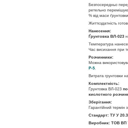
Безпосередньо перед
ретельно перемішуют
% від маси ґрунтовки
Життєздатність готов
Нанесення:
Ґрунтовка ВЛ-023
н
Температура нанесен
Час висихання при т
Розчинники:
Можна використовув
Р-5
.
Витрата грунтовки н
Комплектність:
Ґрунтовка ВЛ-023
по
кислотного розчин
Зберігання:
Гарантійний термін з
Стандарт: ТУ У 20.
Виробник: ТОВ В