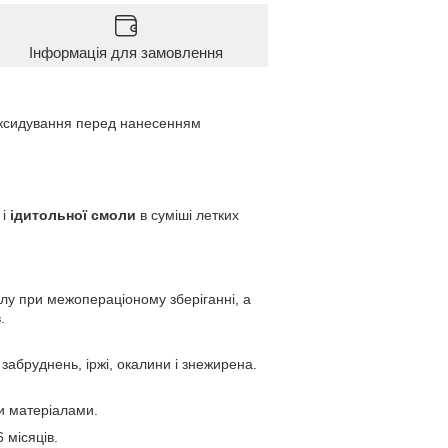
Інформація для замовлення
 оксидування перед нанесенням
і
ідитольної смоли
в суміші летких
лу при межопераціоному зберіганні, а
.
абруднень, іржі, окалини і знежирена.
и матеріалами.
 місяців.