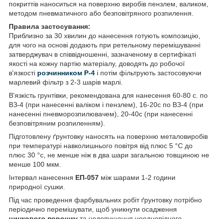
покриттів наноситься на поверхню виробів пензлем, валиком,
методом пневматичного або безповітряного розпилення.
Правила застосування:
Приблизно за 30 хвилин до нанесення готують композицію,
для чого на основі додають при ретельному перемішуванні
затверджувач в співвідношенні, зазначеному в сертифікаті
якості на кожну партію матеріалу, доводять до робочої
в'язкості
розчинником Р-4
і потім фільтрують застосовуючи
марлевий фільтр з 2-3 шарів марлі.
В'язкість грунтівки, рекомендована для нанесення 60-80 с. по
ВЗ-4 (при нанесенні валіком і пензлем), 16-20с по ВЗ-4 (при
нанесенні пневморозпилювачем), 20-40с (при нанесенні
безповітряним розпиленням).
Підготовлену ґрунтовку наносять на поверхню металовиробів
при температурі навколишнього повітря від плюс 5 °C до
плюс 30 °с, не менше ніж в два шари загальною товщиною не
менше 100 мкм.
Інтервал нанесення
ЕП-057
між шарами 1-2 години
природної сушки.
Під час проведення фарбувальних робіт ґрунтовку потрібно
періодично перемішувати, щоб уникнути осадження
цинкового порошку
та недопущення неоднорідного