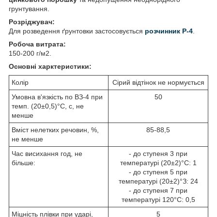
грунтування.
Розріджувач:
Для розведення ґрунтовки застосовується
розчинник Р-4
.
Робоча витрата:
150-200 г/м2.
Основні харктеристики:
Колір
Сірий відтінок не нормується
Умовна в'язкість по ВЗ-4 при
50
темп. (20±0,5)°С, с, не
менше
Вміст нелетких речовин, %,
85-88,5
не менше
Час висихання год, не
- до ступеня 3 при
більше:
температурі (20±2)°С: 1
- до ступеня 5 при
температурі (20±2)°З: 24
- до ступеня 7 при
температурі 120°С: 0,5
Міцність плівки при ударі,
5