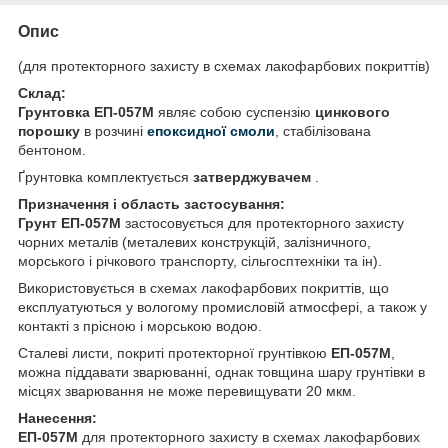
Опис
(для протекторного захисту в схемах лакофарбових покриттів)
Склад:
Грунтовка ЕП-057М
являє собою суспензію
цинкового
порошку
в розчині
епоксидної смоли
, стабілізована
бентоном.
Ґрунтовка комплектується
затверджувачем
.
Призначення і область застосування:
Грунт ЕП-057М
застосовується для протекторного захисту
чорних металів (металевих конструкцій, залізничного,
морського і річкового транспорту, сільгосптехніки та ін).
Використовується в схемах лакофарбових покриттів, що
експлуатуються у вологому промисловій атмосфері, а також у
контакті з прісною і морською водою.
Сталеві листи, покриті протекторної грунтівкою
ЕП-057М
,
можна піддавати зварюванні, однак товщина шару грунтівки в
місцях зварювання не може перевищувати 20 мкм.
Нанесення:
ЕП-057М
для протекторного захисту в схемах лакофарбових