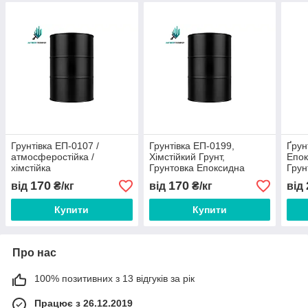
Грунтівка ЕП-0107 /
Грунтівка ЕП-0199,
Ґрун
атмосферостійка /
Хімстійкий Грунт,
Епок
хімстійка
Грунтовка Епоксидна
Грун
Антикорозійна, Грунтівка
Дво
170
170
від
₴/кг
від
₴/кг
від
Зносостійка
Цинк
Купити
Купити
Про нас
100% позитивних з 13 відгуків за рік
Працює з 26.12.2019