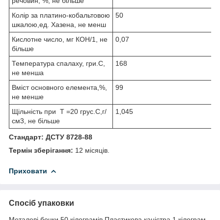
речовин, %, не більше
Колір за платино-кобальтовою
50
шкалою,ед. Хазена, не менш
Кислотне число, мг КОН/1, не
0,07
більше
Температура спалаху, гри.С,
168
не менша
Вміст основного елемента,%,
99
не менше
Щільність при Т =20 грус.С,г/
1,045
см3, не більше
Стандарт: ДСТУ 8728-88
Термін зберігання:
12 місяців.
Приховати
Спосіб упаковки
Металеві бочки 50 кілограмів Пластикова каністра 1 кілограм