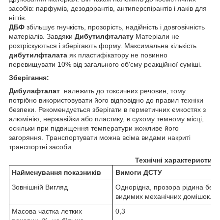
засобів: парфумів, дезодорантів, антиперспірантів і лаків для
нігтів.
ДБФ
збільшує
гнучкість, прозорість, надійність і довговічність
матеріалів. Завдяки
Дибутилфталату
Матеріали не
розтріскуються і зберігають форму. Максимальна кількість
дибутилфталата
як пластифікатору не повинно
перевищувати 10% від загального об'єму реакційної суміші.
Зберігання:
Дибулафталат
належить до токсичних речовин, тому
потрібно використовувати його відповідно до правил техніки
безпеки. Рекомендується зберігати в герметичних ємкостях з
алюмінію, нержавійки або пластику, в сухому темному місці,
оскільки при підвищення температури жожливе його
загоряння. Транспортувати можна всіма видами накриті
транспортні засоби.
Технічні характеристики
Найменування показників
Вимоги ДСТУ
Зовнішній Вигляд
Однорідна, прозора рідина без
видимих механічних домішок.
Масова частка летких
0,3