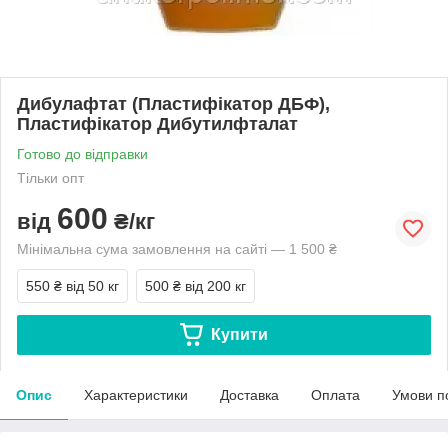
Дибулафтат (Пластифікатор ДБФ),
Пластифікатор Дибутилфталат
Готово до відправки
Тільки опт
600
від
₴/кг
Мінімальна сума замовлення на сайті — 1 500 ₴
550 ₴
від 50 кг
500 ₴
від 200 кг
Купити
Опис
Характеристики
Доставка
Оплата
Умови п