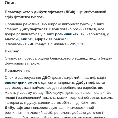
Опис
Пластифікатор дибутилфталат (ДБФ)
- це дибутиловий
ефір фталевої кислоти.
Органічна речовина, яку широко використовують у різних
сферах.
Дибулафталат
У воді погано розчиняється, але
добре розчиняється у різних
розчинниках
, як, наприклад, у
ацетоні
,
спирті
,
ефірах
та
бензолі
.
t плавлення - 40 градусів, t кипіння - 285,2 °С.
Вигляд:
Оливкова прозора рідина блідо-жовтого відтінку, іноді з блідим
фруктовим запахом.
Призначення:
Спектр застосування
ДБФ
досить широкий, пластифікація
епоксидних смол
є однією з напрямків.
Дибутилфталат
застосовується найчастіше для виробництва виробів, що
мають у своєму складі ПВХ,каучук, деякі целюлозні ефіри. Це
плащі і виніловлений текстль, миски і харчові обгортки, кахель
і шторки для душу, салони автомобілів і т.д. Крім того,
Дибулафталат
використовуються як висококипний
розчинник, плівчастий засіб, репелент, добавка до клею і
друкований матеріал. Він також належить до косметичних