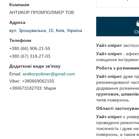
АНТИКОР ПРОМПОЛІМЕР ТОВ
вул. Зрошувальна, 15, Київ, Україна
О
Уайт-спірит
застосо
+380 (66) 906-21-55
Уайт-спірит
- ефек
+380 (67) 318-27-03
очищення інструменту
Робота з розчинни
antikorpolimer@gmail.com
Уайт-спірит
дуже пр
+380669062155
рекомендованої час
додавання розчинник
+380673182703
Марія
грунтовок, шпаклів
типів поверхонь.
Області застосуван
Уайт-спірит
є універ
проведенні ремонтни
токсичність і дуже 
поверхонь, а також 