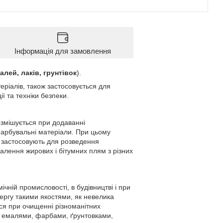
Інформація для замовлення
алей, лаків, грунтівок
).
еріалів, також застосовується для
ї та техніки безпеки.
змішується при додаванні
арбувальні матеріали. При цьому
застосовують для розведення
далення жирових і бітумних плям з різних
чній промисловості, в будівництві і при
ергу такими якостями, як невелика
ься при очищенні різноманітних
и, емалями, фарбами, ґрунтовками,