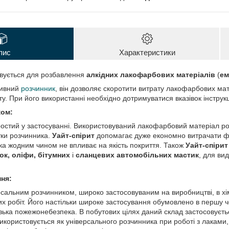
пис
Характеристики
вується для розбавлення
алкідних лакофарбових матеріалів
(
ем
тивний
розчинник
, він дозволяє скоротити витрату лакофарбових мат
. При його використанні необхідно дотримуватися вказівок інструкці
ком:
остий у застосуванні. Використовуваний лакофарбовий матеріал ро
тки розчинника.
Уайт-спірит
допомагає дуже економно витрачати ф
а жодним чином не впливає на якість покриття. Також
Уайт-спірит
ок, оліфи, бітумних
і
сланцевих автомобільних мастик
, для ви
ня:
сальним розчинником, широко застосовуваним на виробництві, в хімі
х робіт. Його настільки широке застосування обумовлено в першу ч
низька пожежонебезпека. В побутових цілях даний склад застосовуєт
використовується як універсального розчинника при роботі з лакам