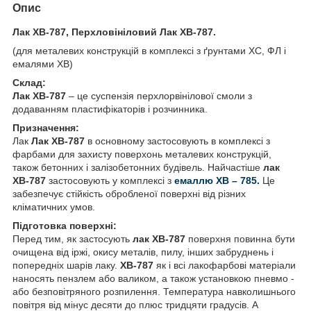
Опис
Лак ХВ-787, Перхловініловий Лак ХВ-787.
(для металевих конструкцій в комплексі з ґрунтами ХС, ФЛ і
емалями ХВ)
Склад:
Лак ХВ-787
– це суспензія перхлорвінілової смоли з
додаванням пластифікаторів і розчинника.
Призначення:
Лак
Лак ХВ-787
в основному застосовують в комплексі з
фарбами для захисту поверхонь металевих конструкцій,
також бетонних і залізобетонних будівель. Найчастіше
лак
ХВ-787
застосовують у комплексі з
емаллю ХВ – 785.
Це
забезпечує стійкість обробленої поверхні від різних
кліматичних умов.
Підготовка поверхні:
Перед тим, як застосують
лак ХВ-787
поверхня повинна бути
очищена від іржі, окису металів, пилу, інших забруднень і
попередніх шарів лаку.
ХВ-787
як і всі лакофарбові матеріали
наносять пензлем або валиком, а також установкою пневмо -
або безповітряного розпилення. Температура навколишнього
повітря від мінус десяти до плюс тридцяти градусів. А