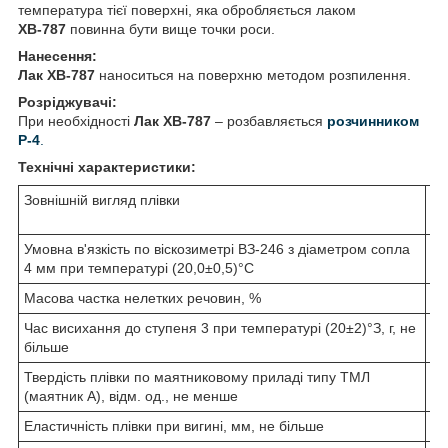
температура тієї поверхні, яка обробляється лаком
ХВ-787
повинна бути вище точки роси.
Нанесення:
Лак ХВ-787
наноситься на поверхню методом розпилення.
Розріджувачі:
При необхідності
Лак ХВ-787
– розбавляється
розчинником
Р-4
.
Технічні характеристики:
Зовнішній вигляд плівки
Умовна в'язкість по віскозиметрі ВЗ-246 з діаметром сопла
4 мм при температурі (20,0±0,5)°С
Масова частка нелетких речовин, %
Час висихання до ступеня 3 при температурі (20±2)°З, г, не
більше
Твердість плівки по маятниковому приладі типу ТМЛ
(маятник А), відм. од., не менше
Еластичність плівки при вигині, мм, не більше