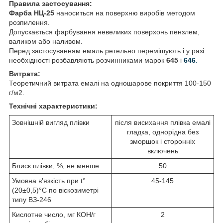
Правила застосування:
Фарба НЦ-25
наноситься на поверхню виробів методом
розпилення.
Допускається фарбування невеликих поверхонь пензлем,
валиком або наливом.
Перед застосуванням емаль ретельно перемішують і у разі
необхідності розбавляють розчинниками марок
645
і
646
.
Витрата:
Теоретичний витрата емалі на одношарове покриття 100-150
г/м2.
Технічні характеристики:
Зовнішній вигляд плівки
після висихання плівка емалі
гладка, однорідна без
зморшок і сторонніх
включень
Блиск плівки, %, не менше
50
Умовна в'язкість при t°
45-145
(20±0,5)°С по віскозиметрі
типу ВЗ-246
Кислотне число, мг КОН/г
2