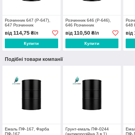
Розчинник 647 (Р-647),
Розчинник 646 (Р-646),
Розч
647 Розчинник
646 Розчинник
648 
114,75
110,50
від
₴/л
від
₴/л
від
Купити
Купити
Подібні товари компанії
Емаль ПФ-167, Фарба
Грунт-емаль ПФ-0244
Ема
ПФ-167
(антикорозійна 3 в 1),
ПФ-