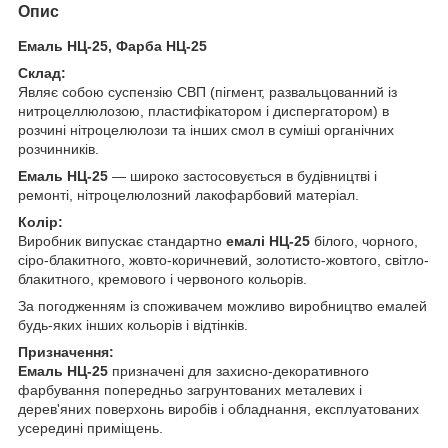
Опис
Емаль НЦ-25, Фарба НЦ-25
Склад:
Являє собою суспензію СВП (пігмент, развальцованний із
нитроцеллюлозою, пластифікатором і диспергатором) в
розчині нітроцелюлози та інших смол в суміші органічних
розчинників.
Емаль НЦ-25
— широко застосовується в будівництві і
ремонті, нітроцелюлозний лакофарбовий матеріал.
Колір:
Виробник випускає стандартно
емалі НЦ-25
білого, чорного,
сіро-блакитного, жовто-коричневий, золотисто-жовтого, світло-
блакитного, кремового і червоного кольорів.
За погодженням із споживачем можливо виробництво емалей
будь-яких інших кольорів і відтінків.
Призначення:
Емаль НЦ-25
призначені для захисно-декоративного
фарбування попередньо загрунтованих металевих і
дерев'яних поверхонь виробів і обладнання, експлуатованих
усередині приміщень.