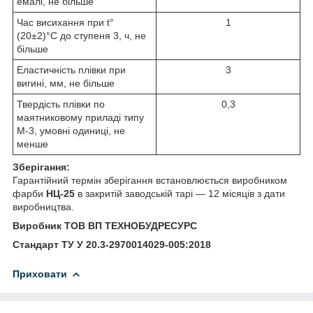
емалі, не більше
Час висихання при t°
1
(20±2)°С до ступеня 3, ч, не
більше
Еластичність плівки при
3
вигині, мм, не більше
Твердість плівки по
0,3
маятниковому приладі типу
М-3, умовні одиниці, не
менше
Зберігання:
Гарантійний термін зберігання встановлюється виробником
фарби
НЦ-25
в закритій заводській тарі — 12 місяців з дати
виробництва.
Виробник ТОВ ВП ТЕХНОБУДРЕСУРС
Стандарт ТУ У 20.3-2970014029-005:2018
Приховати