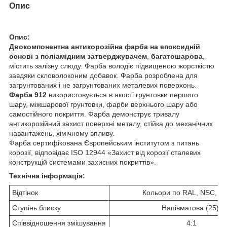
Опис
Опис:
Двокомпонентна антикорозійна фарба на епоксидній
основі з поліамідним затверджувачем
,
багатошарова
,
містить залізну слюду. Фарба володіє підвищеною жорсткістю
завдяки скловолоконим добавок. Фарба розроблена для
загрунтованих і не загрунтованих металевих поверхонь.
Фарба 912
використовується в якості грунтовки першого
шару, міжшарової грунтовки, фарби верхнього шару або
самостійного покриття. Фарба демонструє тривалу
антикорозійний захист поверхні металу, стійка до механічних
навантажень, хімічному впливу.
Фарба сертифікована Європейським інститутом з питань
корозії, відповідає ISO 12944 «Захист від корозії сталевих
конструкцій системами захисних покриттів».
Технічна інформація:
Відтінок
Кольори по RAL, NSC, N
Ступінь блиску
Напівматова (25)
Співвідношення змішування
4:1