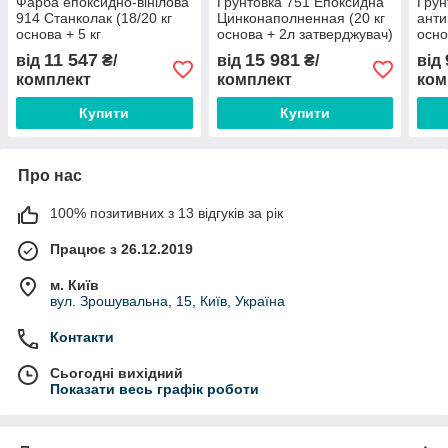
Фарба епоксидно-вінілова
Ґрунтовка 751 Епоксидна
Ґрун
914 Станколак (18/20 кг
Цинконаполненная (20 кг
анти
основа + 5 кг
основа + 2л затверджувач)
осно
затверджувач)
751 ZINC EPOXY PRIMER
затв
11 547
15 981
від
₴/
від
₴/
від
STANCOLAC 914 EPOXY
STANCOLAC
STA
комплект
комплект
ком
VINIL MASTIC
PRI
Купити
Купити
Про нас
100% позитивних з 13 відгуків за рік
Працює з 26.12.2019
м. Київ
вул. Зрошувальна, 15, Київ, Україна
Контакти
Сьогодні вихідний
Показати весь графік роботи