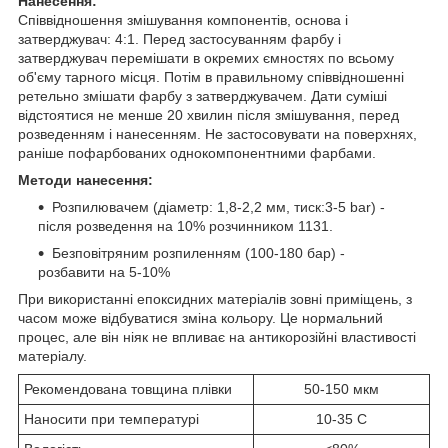
Нанесення:
Співвідношення змішування компонентів, основа і
затверджувач: 4:1. Перед застосуванням фарбу і
затверджувач перемішати в окремих ємностях по всьому
об'єму тарного місця. Потім в правильному співвідношенні
ретельно змішати фарбу з затверджувачем. Дати суміші
відстоятися не менше 20 хвилин після змішування, перед
розведенням і нанесенням. Не застосовувати на поверхнях,
раніше пофарбованих однокомпонентними фарбами.
Методи нанесення:
Розпилювачем (діаметр: 1,8-2,2 мм, тиск:3-5 bar) -
після розведення на 10% розчинником 1131.
Безповітряним розпиленням (100-180 бар) -
розбавити на 5-10%
При використанні епоксидних матеріалів зовні приміщень, з
часом може відбуватися зміна кольору. Це нормальний
процес, але він ніяк не впливає на антикорозійні властивості
матеріалу.
Рекомендована товщина плівки
50-150 мкм
Наносити при температурі
10-35 C