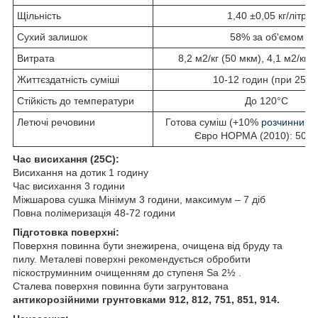
Щільність
1,40 ±0,05 кг/літр
Сухий залишок
58% за об'ємом
Витрата
8,2 м2/кг (50 мкм), 4,1 м2/кг 
Життєздатність суміші
10-12 годин (при 25°С
Стійкість до температури
До 120°С
Летючі речовини
Готова суміш (+10%
розчинника
Євро НОРМА (2010): 500 г
Час висихання (25C):
Висихання на дотик 1 годину
Час висихання 3 години
Міжшарова сушка Мінімум 3 години, максимум – 7 діб
Повна полімеризація 48-72 години
Підготовка поверхні:
Поверхня повинна бути знежирена, очищена від бруду та
пилу. Металеві поверхні рекомендується обробити
піскоструминним очищенням до ступеня Sa 2½ .
Сталева поверхня повинна бути загрунтована
антикорозійними грунтовками 912, 812, 751, 851, 914.