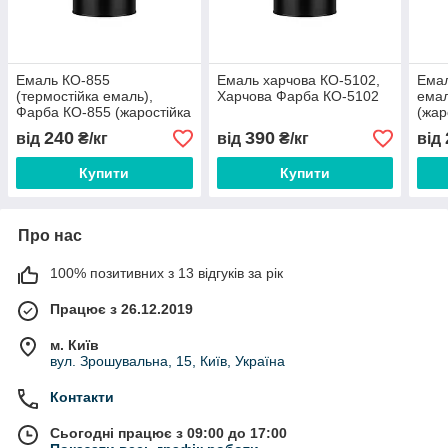
Емаль КО-855
Емаль харчова КО-5102,
Емал
(термостійка емаль),
Харчова Фарба КО-5102
емал
Фарба КО-855 (жаростійка
(жар
фарба)
240
390
від
₴/кг
від
₴/кг
від
Купити
Купити
Про нас
100% позитивних з 13 відгуків за рік
Працює з 26.12.2019
м. Київ
вул. Зрошувальна, 15, Київ, Україна
Контакти
Сьогодні працює з 09:00 до 17:00