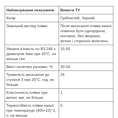
Найменування показників
Вимоги ТУ
Колір
Сріблястий, Чорний
Зовнішній вигляд плівки
Після висихання плівка емалі
повинна бути однорідною,
матовою ,без зморшок,
віспин і сторонніх включень
Умовна в'язкість по ВЗ-246 з
15-50
діаметром 4мм при 20°С, не
менше сек
Вміст нелетких речовин, %
30-34
Тривалість висихання до
24
ступеня 3 при 20°С, год, не
більше
Еластичність плівки при
1
вигині, мм, не більше
Термостійкість плівки емалі
5
при температурі (400+10)°З,
ч, не менше