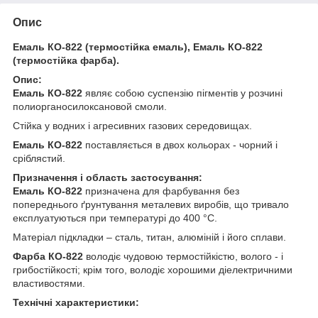
Опис
Емаль КО-822 (термостійка емаль), Емаль КО-822
(термостійка фарба).
Опис:
Емаль КО-822
являє собою суспензію пігментів у розчині
полиорганосилоксановой смоли.
Стійка у водних і агресивних газових середовищах.
Емаль КО-822
поставляється в двох кольорах - чорний і
сріблястий.
Призначення і область застосування:
Емаль КО-822
призначена для фарбування без
попереднього ґрунтування металевих виробів, що тривало
експлуатуються при температурі до 400 °С.
Матеріал підкладки – сталь, титан, алюміній і його сплави.
Фарба КО-822
володіє чудовою термостійкістю, волого - і
грибостійкості; крім того, володіє хорошими діелектричними
властивостями.
Технічні характеристики: