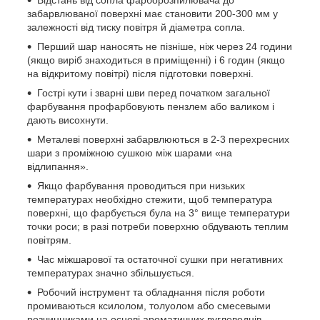
забарвлюваної поверхні має становити 200-300 мм у
залежності від тиску повітря й діаметра сопла.
Перший шар наносять не пізніше, ніж через 24 години
(якщо виріб знаходиться в приміщенні) і 6 годин (якщо
на відкритому повітрі) після підготовки поверхні.
Гострі кути і зварні шви перед початком загальної
фарбування профарбовують пензлем або валиком і
дають висохнути.
Металеві поверхні забарвлюються в 2-3 перехресних
шари з проміжною сушкою між шарами «на
відлипання».
Якщо фарбування проводиться при низьких
температурах необхідно стежити, щоб температура
поверхні, що фарбується була на 3° вище температури
точки роси; в разі потреби поверхню обдувають теплим
повітрям.
Час міжшарової та остаточної сушки при негативних
температурах значно збільшується.
Робочий інструмент та обладнання після роботи
промиваються ксилолом, толуолом або смесевыми
розчинниками на основі ароматичних вуглеводнів.