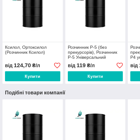
Ксилол, Ортоксилол
Розчинник Р-5 (без
Розч
(Розчинник Ксилол)
прекурсорів), Розчинник
прек
Р-5 Універсальний
Р4 у
124,70
119
від
₴/л
від
₴/л
від
Купити
Купити
Подібні товари компанії