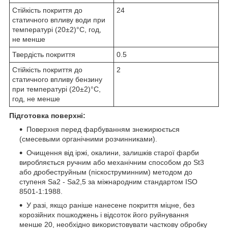
Стійкість покриття до
24
статичного впливу води при
температурі (20±2)°С, год,
не менше
Твердість покриття
0.5
Стійкість покриття до
2
статичного впливу бензину
при температурі (20±2)°С,
год, не менше
Підготовка поверхні:
Поверхня перед фарбуванням знежирюється
(смесевыми органічними розчинниками).
Очищення від іржі, окалини, залишків старої фарби
виробляється ручним або механічним способом до St3
або дробеструйным (піскоструминним) методом до
ступеня Ѕа2 - Ѕа2,5 за міжнародним стандартом ISO
8501-1:1988.
У разі, якщо раніше нанесене покриття міцне, без
корозійних пошкоджень і відсоток його руйнування
менше 20, необхідно використовувати часткову обробку