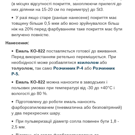
(в місцях відсутності покриття, захоплюючи прилеглі до
них ділянки на 15-20 см по периметру) до St3.
У разі якщо старе (раніше нанесене) покриття має
товщину більше 0,5 мкм або воно зруйнувалося більш
ніж на 20% перед фарбуванням таке покриття має бути
вилучено повністю.
Нанесення:
Емаль КО-822
поставляється готової до вживання.
Перед використанням ретельно перемішується. При
необхідності може розбавлятися
ксилолом
або
толуолом,
так само
Розчинник Р-4
або
Розчинник
Р-5
.
Емаль КО-822
можна наносити в заводських і
польових умовах при температурі від -30 до +40°С і
вологості до 80 %.
Підготовлену до роботи емаль наносять
фарборозпилювачем (пневматична або безповітряний)
у два перехресних шару.
При пульверизації діаметр сопла повинен бути 1,8 -
2,5 мм.
Відстань від сопла фарборозпилювача до