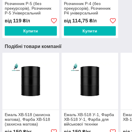
Розчинник Р-5 (без
Розчинник Р-4 (без
прекурсорів), Розчинник
прекурсорів), Розчинник
Р-5 Універсальний
Р4 універсальний
119
114,75
від
₴/л
від
₴/л
Купити
Купити
Подібні товари компанії
Емаль ХВ-518 (захисна
Емаль ХВ-518 У-1, Фарба
Емал
матова), Фарба ХВ-518
ХВ-518 У-1, Фарба для
ХВ-
(захисна матова)
військової техніки
150
150
від
₴/кг
від
₴/кг
від