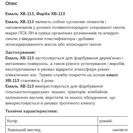
Опис
Емаль ХВ-113, Фарба ХВ-113
Емаль ХВ-113
являють собою суспензію пігментів і
наповнювачів у розчині полівінілхлоридної хлорованої смоли
марки ПСХ-ЛН в суміші органічних розчинників та алкідної
смоли з введенням пластифікатора і добавки
эпоксидированного масла або епоксидної смоли.
Застосування:
Емаль ХВ-113
застосовується для фарбування дерев'яних і
металевих поверхонь, а також різного устаткування і виробів,
експлуатованих в умовах відкритої атмосфери різних
кліматичних зон. Термін служби покриття на основі
емалі
ХВ-113
становить 4 роки.
Емаль
ХВ-113
використовується для фарбування
сільськогосподарських машин, тракторів, комбайнів,
залізничних вагонів, верстатів та іншого обладнання, що
використовується в умовах тропічного клімату.
Технічні характеристики:
Колір
різний;
Зовнішній вигляд
напівглянс