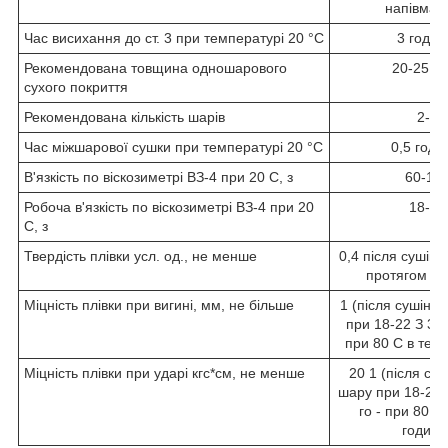
напівмат
Час висихання до ст. 3 при температурі 20 °C
3 годин
Рекомендована товщина одношарового
20-25 м
сухого покриття
Рекомендована кількість шарів
2-3
Час міжшарової сушки при температурі 20 °C
0,5 годи
В'язкість по віскозиметрі ВЗ-4 при 20 С, з
60-11
Робоча в'язкість по віскозиметрі ВЗ-4 при 20
18-20
С, з
Твердість плівки усл. од., не менше
0,4 після сушінн
протягом 1 
Міцність плівки при вигині, мм, не більше
1 (після сушіння
при 18-22 З 30 х
при 80 С в теч.
Міцність плівки при ударі кгс*см, не менше
20 1 (після суш
шару при 18-22 З
го - при 80 С 
години