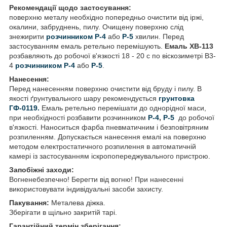
Рекомендації щодо застосування:
поверхню металу необхідно попередньо очистити від іржі,
окалини, забруднень, пилу. Очищену поверхню слід
знежирити
розчинником Р-4
або
P-5
хвилин. Перед
застосуванням емаль ретельно перемішують.
Емаль ХВ-113
розбавляють до робочої в'язкості 18 - 20 c по віскозиметрі B3-
4
розчинником Р-4
або
P-5
.
Нанесення:
Перед нанесенням поверхню очистити від бруду і пилу. В
якості ґрунтувального шару рекомендується
грунтовка
ГФ-0119.
Емаль ретельно перемішати до однорідної маси,
при необхідності розбавити розчинником
Р-4
,
Р-5
до робочої
в'язкості. Наноситься фарба пневматичним і безповітряним
розпиленням. Допускається нанесення емалі на поверхню
методом електростатичного розпилення в автоматичній
камері із застосуванням іскропопереджувального пристрою.
Запобіжні заходи:
Вогненебезпечно! Берегти від вогню! При нанесенні
використовувати індивідуальні засоби захисту.
Пакування:
Металева діжка.
Зберігати в щільно закритій тарі.
Гарантійний термін зберігання: